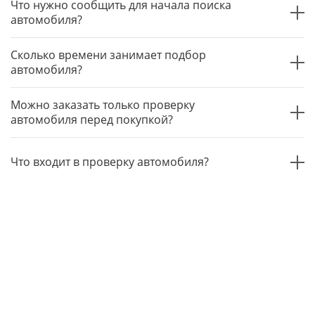
Что нужно сообщить для начала поиска
автомобиля?
Сколько времени занимает подбор
автомобиля?
Можно заказать только проверку
автомобиля перед покупкой?
Что входит в проверку автомобиля?
Зеленцов Сергей Анатольевич — самозанятый (плательщик НПД).
ИНН: 100399075278
Настоящий сайт носит исключительно информационный характер и
не является публичной офертой, предусмотренной статьёй 437 ГК