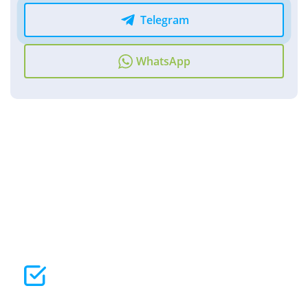
Telegram
WhatsApp
Почему стоит доверить
проверку автомобиля мне
Экономия времени
Проверяю и отсеиваю сомнительные автомобили
ещё до личного осмотра. Вы смотрите только