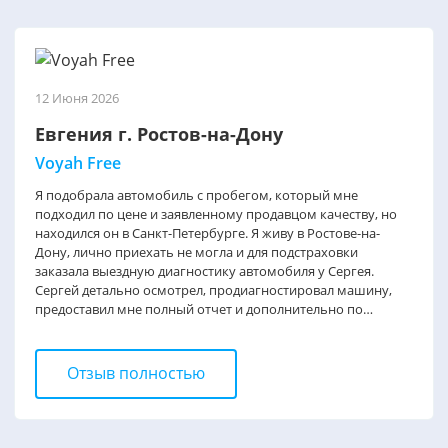
12 Июня 2026
Евгения г. Ростов-на-Дону
Voyah Free
Я подобрала автомобиль с пробегом, который мне
подходил по цене и заявленному продавцом качеству, но
находился он в Санкт-Петербурге. Я живу в Ростове-на-
Дону, лично приехать не могла и для подстраховки
заказала выездную диагностику автомобиля у Сергея.
Сергей детально осмотрел, продиагностировал машину,
предоставил мне полный отчет и дополнительно по
телефону рассказал как проходила проверка, и какие
недостатки выявлены. Выяснилось много моментов, о
которых продавец умалчивал... и я приобрела другой
Отзыв полностью
автомобиль. Сергей отличный специалист, знающий свое
дело и выполняющий свою работу не "для галочки", а с
целью помочь людям в выборе качественного авто и
уберечь их от недобросовестных продавцов.⭐⭐⭐⭐⭐