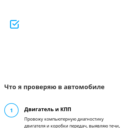
Проверяю автомобиль по официальным базам на
ограничения, залоги, ДТП, розыск и другие риски.
Профессиональное оборудование
Использую дилерскую диагностику,
профессиональный толщиномер и эндоскоп для
максимально точной оценки технического
состояния автомобиля.
Что я проверяю
в автомобиле
Двигатель и КПП
1
Провожу компьютерную диагностику
двигателя и коробки передач, выявляю течи,